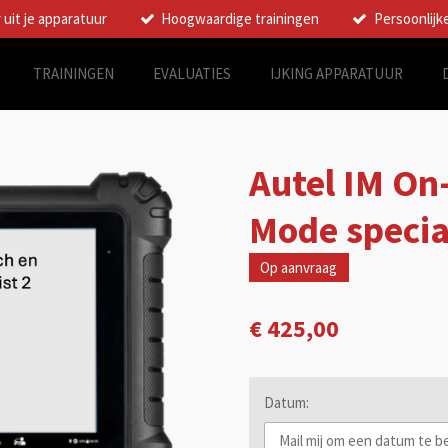
 uit je apparatuur
Hoogwaardige trainingen
Persoonlijk
TRAININGEN
EVALUATIES
IJKING APPARATUUR
Autel IM On
Mode special
Op aanvraag
€ 425,00
Datum: