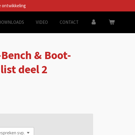
e ontwikkeling
DOWNLOADS
VIDEO
CONTACT
-Bench & Boot-
ist deel 2